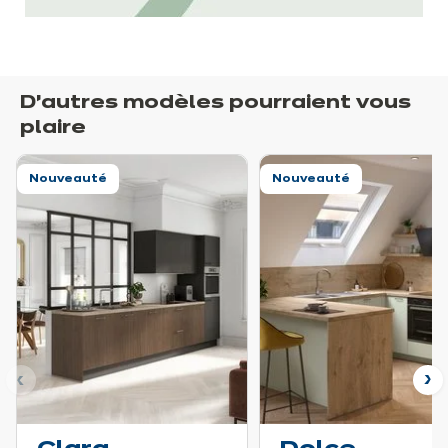
D’autres modèles pourraient vous
plaire
Nouveauté
Nouveauté
nt
Su