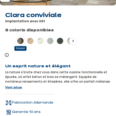
Clara conviviale
Implantation avec ilôt
8 coloris disponibles
Précédent
Suivant
Noyer
En
savoir
Un esprit nature et élégant
plus
La nature s'invite chez vous dans cette cuisine fonctionnelle et
épurée, où effet béton et bois se mélangent. Equipée de
nombreux rangements et étagères, elle offre un parfait mélange
de praticité et d'esthétisme... idéal pour ceux qui aiment cuisiner,
Voir plus
recevoir...et être reçus !
Fabrication Allemande
Garantie 10 ans