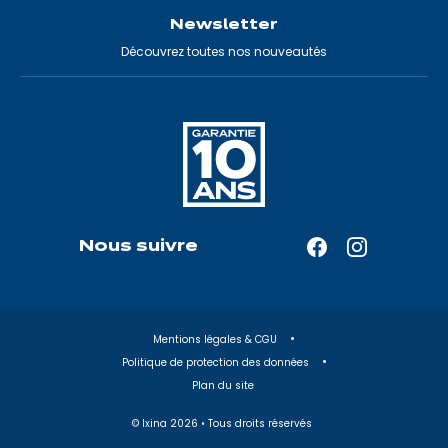
Newsletter
Découvrez toutes nos nouveautés
Nous suivre
Facebook
Instagram
—
—
Ouverture
Ouverture
dans
dans
Mentions légales & CGU
un
un
Politique de protection des données
nouvel
nouvel
Plan du site
onglet
onglet
© Ixina
2026
• Tous droits réservés