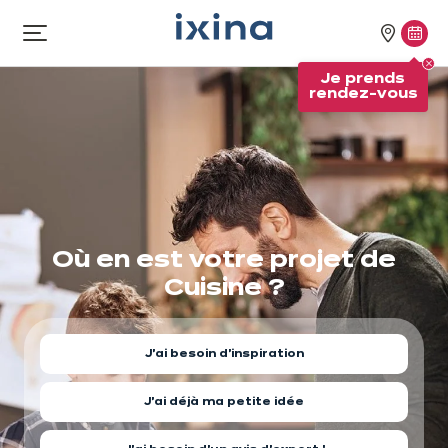
Aller à la navigation
Aller au contenu principal
Nos
Je
Ouvrir
le
magasi
pren
Je prends
menu
rend
rendez-vous
vous
Où en est votre projet
de
Cuisine ?
J'ai besoin d'inspiration
J'ai déjà ma petite idée