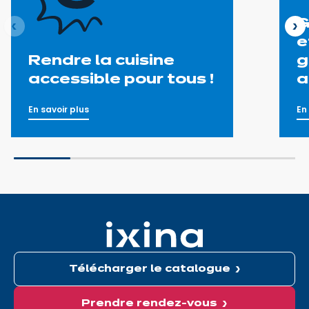
G
nt
Su
e
Rendre la cuisine
g
accessible pour tous !
a
En savoir plus
En
Télécharger le catalogue
Prendre rendez-vous