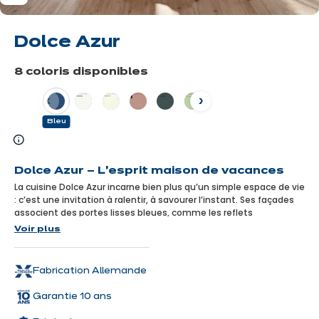
Dolce Azur
8 coloris disponibles
Précédent
Suivant
Bleu
En
savoir
Dolce Azur — L’esprit maison de vacances
plus
La cuisine Dolce Azur incarne bien plus qu’un simple espace de vie
: c’est une invitation à ralentir, à savourer l’instant. Ses façades
associent des portes lisses bleues, comme les reflets
changeants de la mer, à des portes blanches à cadre, inspirées
Voir plus
du charme des cottages. Le plan de travail en béton blanc
évoque la douceur du sable. Un mélange de matières et de styles
qui créent une atmosphère simple et apaisante, empreinte
Fabrication Allemande
d’authenticité. Tout a été pensé pour recréer l’ambiance unique
d’une maison de vacances : celle où l’on se sent libre, léger, où les
Garantie 10 ans
repas se partagent en toute simplicité, entre rires, parfums iodés
et lumière douce des fins d’après-midi. Dolce Azur, c’est la