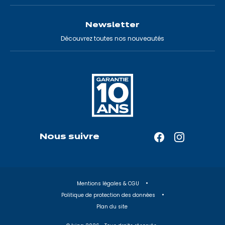
Newsletter
Découvrez toutes nos nouveautés
Nous suivre
Facebook
Instagram
—
—
Ouverture
Ouverture
dans
dans
Mentions légales & CGU
un
un
Politique de protection des données
nouvel
nouvel
Plan du site
onglet
onglet