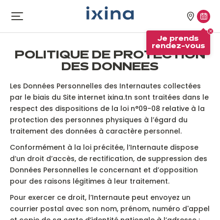
Aller à la navigation
Aller au contenu principal
Nos
Je
Ouvrir
le
magasi
pren
Je prends
menu
rend
rendez-vous
vous
POLITIQUE DE PROTECTION
DES DONNEES
Les Données Personnelles des Internautes collectées
par le biais du Site internet ixina.tn sont traitées dans le
respect des dispositions de la loi n°09-08 relative à la
protection des personnes physiques à l’égard du
traitement des données à caractère personnel.
Conformément à la loi précitée, l’Internaute dispose
d’un droit d’accès, de rectification, de suppression des
Données Personnelles le concernant et d’opposition
pour des raisons légitimes à leur traitement.
Pour exercer ce droit, l’Internaute peut envoyez un
courrier postal avec son nom, prénom, numéro d'appel