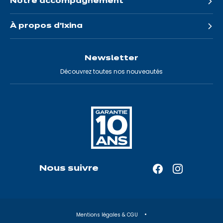
Notre accompagnement
À propos d'Ixina
Newsletter
Découvrez toutes nos nouveautés
Nous suivre
Facebook
Instagram
—
—
Ouverture
Ouverture
dans
dans
Mentions légales & CGU
un
un