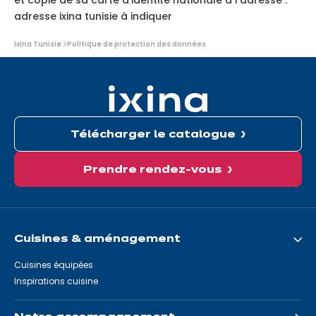
et copie de sa carte d’identité nationale à l’adresse :
adresse ixina tunisie à indiquer
Vous
Ixina Tunisie
Politique de protection des données
êtes
ici:
Télécharger le catalogue
Prendre rendez-vous
Cuisines & aménagement
Cuisines équipées
Inspirations cuisine