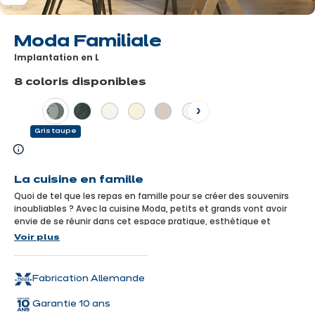
Moda Familiale
Implantation en L
8 coloris disponibles
Précédent
Suivant
Gris taupe
En
savoir
La cuisine en famille
plus
Quoi de tel que les repas en famille pour se créer des souvenirs
inoubliables ? Avec la cuisine Moda, petits et grands vont avoir
envie de se réunir dans cet espace pratique, esthétique et
convivial, pensé pour simplifier la vie de toute la famille !
Voir plus
Cuisine avec électroménagers inclus
Fabrication Allemande
Garantie 10 ans