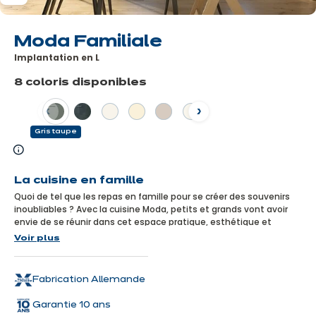
Moda Familiale
Implantation en L
8 coloris disponibles
Précédent
Suivant
Gris taupe
En
savoir
La cuisine en famille
plus
Quoi de tel que les repas en famille pour se créer des souvenirs
inoubliables ? Avec la cuisine Moda, petits et grands vont avoir
envie de se réunir dans cet espace pratique, esthétique et
convivial, pensé pour simplifier la vie de toute la famille !
Voir plus
Cuisine avec électroménagers inclus
Fabrication Allemande
Garantie 10 ans