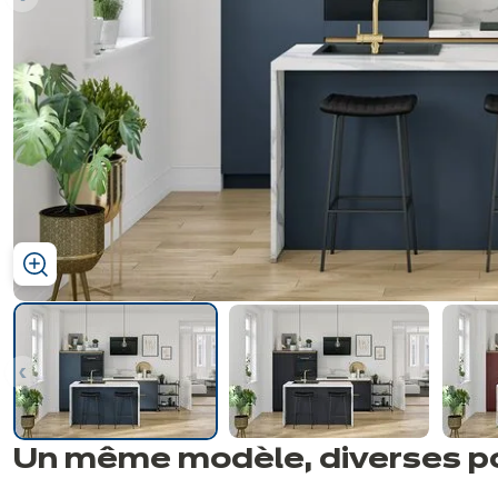
nt
nt
Un même modèle, diverses
p