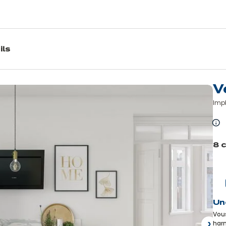
ils
V
Impl
E
sa
8 
pl
Précé
Un
Vous
harm