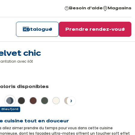
Besoin d'aide
Magasins
Catalogue
Prendre rendez-vous
elvet chic
antation avec ilôt
n
voir
coloris disponibles
us
dent
Suivant
Bleu fjord
e cuisine tout en douceur
 allez aimer prendre du temps pour vous dans cette cuisine
onieuse, dont les façades ultra-mates offrent un toucher soft effet