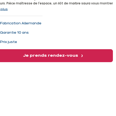
vant
urs. Pièce maîtresse de l'espace, un ilôt de marbre saura vous montrer
legance et douceur ne se sont jamais si bien trouvés !
 plus
Fabrication Allemande
Garantie 10 ans
Prix juste
Je prends rendez-vous
vant