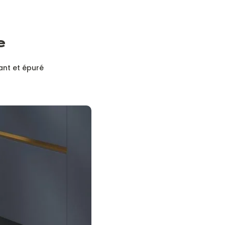
e
ant et épuré