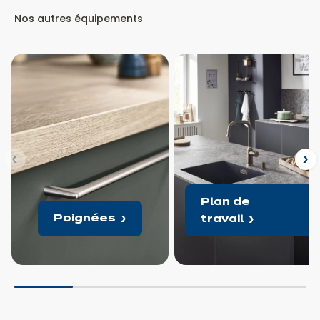
Nos autres équipements
nt
Su
Plan de
Poignées
travail