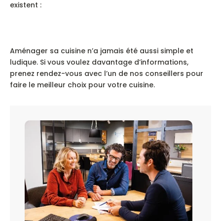
existent :
Aménager sa cuisine n’a jamais été aussi simple et
ludique. Si vous voulez davantage d’informations,
prenez rendez-vous avec l’un de nos conseillers pour
faire le meilleur choix pour votre cuisine.
Su
Des étagères à LED pour faire pousser vos propres
L
herbes aromatiques
l