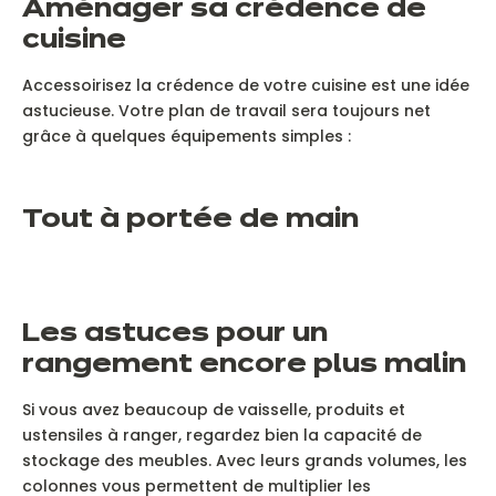
A
ménager sa crédence de
Su
cuisine
Accessoirisez la crédence de votre cuisine est une idée
astucieuse. Votre plan de travail sera toujours net
grâce à quelques équipements simples :
U
Allier hotte et rangement pour un usage 2-en-1.
c
Su
T
out à portée de main
L
es astuces pour un
La colonne d’angle avec un rangement tablette, mais
L
aussi des plateaux sortants pour un accès plus facile
v
rangement encore plus malin
à tous les ustensiles du quotidien.
Su
Si vous avez beaucoup de vaisselle, produits et
ustensiles à ranger, regardez bien la capacité de
stockage des meubles. Avec leurs grands volumes, les
colonnes vous permettent de multiplier les