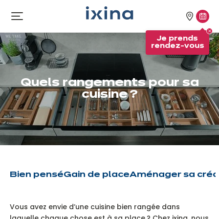
Aller à la navigation
Aller au contenu principal
Nos
Je
Ouvrir
le
magasi
pren
Je prends
menu
rend
rendez-vous
vous
Quels rangements pour sa
cuisine ?
Bien pensé
Gain de place
Aménager sa cré
Vous avez envie d’une cuisine bien rangée dans
laquelle chaque chose est à sa place ? Chez ixina, nous